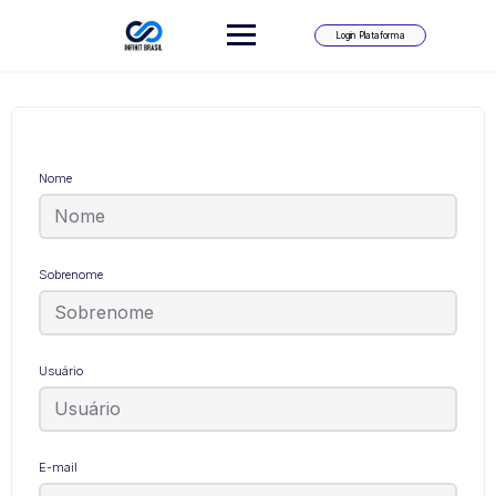
Login Plataforma
Nome
Sobrenome
Usuário
E-mail