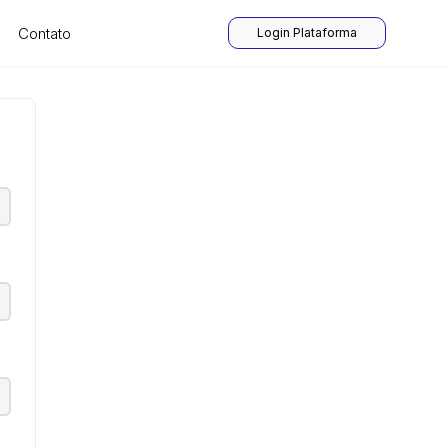
Contato
Login Plataforma