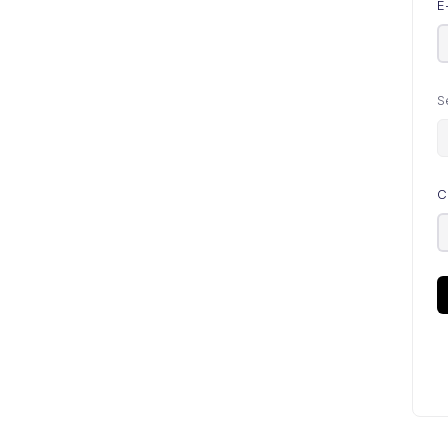
E
S
C