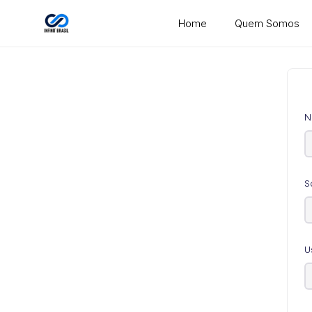
Home
Quem Somos
N
S
U