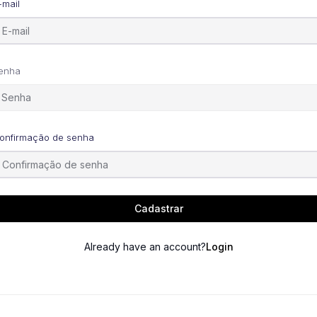
-mail
enha
onfirmação de senha
Cadastrar
Already have an account?
Login