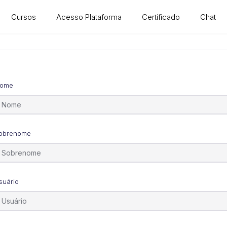
Cursos
Acesso Plataforma
Certificado
Chat
ome
obrenome
suário