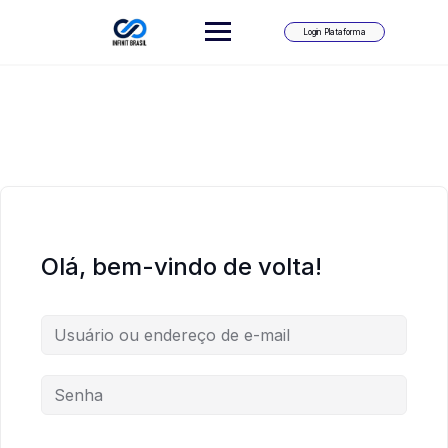
Skip
to
Login Plataforma
content
Olá, bem-vindo de volta!