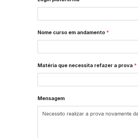
e
m
L
o
g
i
Nome curso em andamento
*
n
Matéria que necessita refazer a prova
*
Mensagem