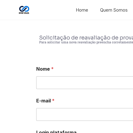
Home
Quem Somos
Solicitação de reavaliação de prov
Para solicitar uma nova reavaliação preencha corretamente 
Nome
*
*
E-mail
*
M
e
n
s
a
g
Login plataforma