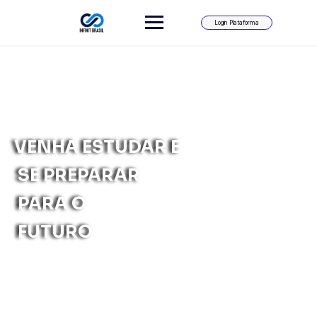
Login Plataforma
VENHA ESTUDAR E
SE PREPARAR
PARA O
FUTURO