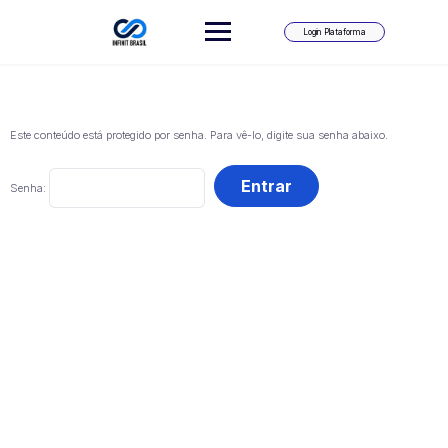
Login Plataforma
Este conteúdo está protegido por senha. Para vê-lo, digite sua senha abaixo.
Senha: