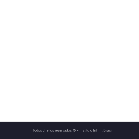
Todos direitos reservados © - Instituto Infinit Brasil