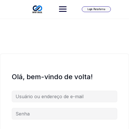
Skip
to
Login Plataforma
content
Olá, bem-vindo de volta!