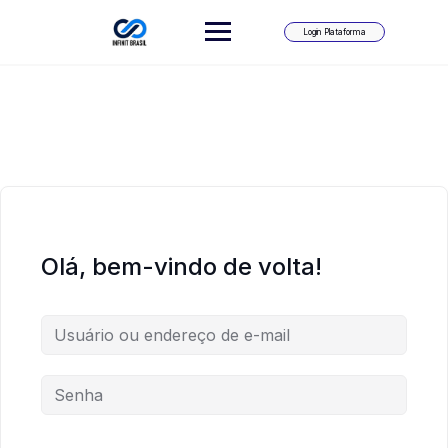
Skip
to
Login Plataforma
content
Olá, bem-vindo de volta!