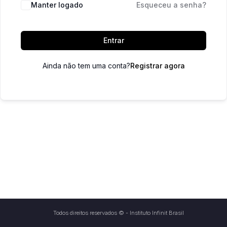
Manter logado
Esqueceu a senha?
Entrar
Ainda não tem uma conta?
Registrar agora
Todos direitos reservados © - Instituto Infinit Brasil