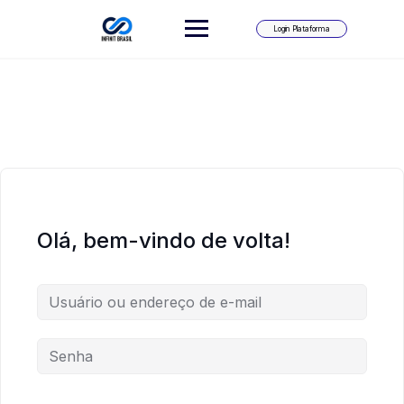
Skip
to
Login Plataforma
content
Olá, bem-vindo de volta!