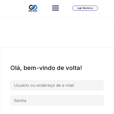
Skip
to
Login Plataforma
content
Olá, bem-vindo de volta!