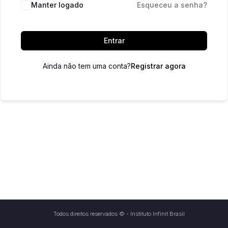
Manter logado
Esqueceu a senha?
Entrar
Ainda não tem uma conta?
Registrar agora
Todos direitos reservados © - Instituto Infinit Brasil