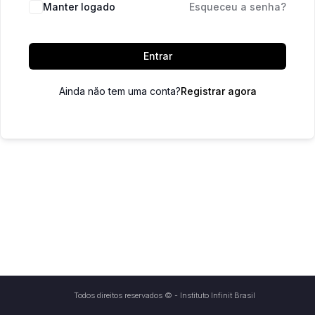
Manter logado
Esqueceu a senha?
Entrar
Ainda não tem uma conta?
Registrar agora
Todos direitos reservados © - Instituto Infinit Brasil