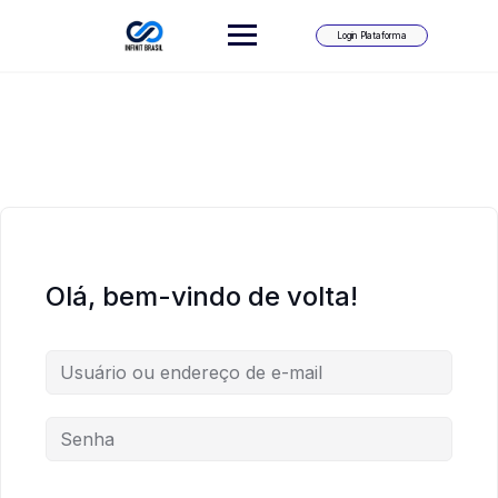
Skip
to
Login Plataforma
content
Olá, bem-vindo de volta!