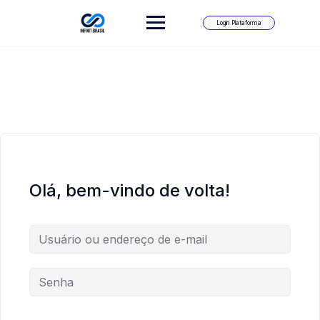
Skip
to
Login Plataforma
content
Olá, bem-vindo de volta!