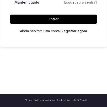
Manter logado
Esqueceu a senha?
Entrar
Ainda não tem uma conta?
Registrar agora
Todos direitos reservados © - Instituto Infinit Brasil