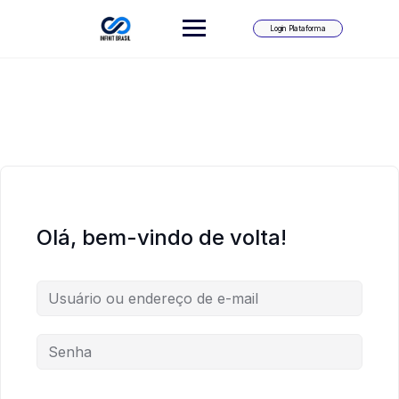
Skip
to
Login Plataforma
content
Olá, bem-vindo de volta!