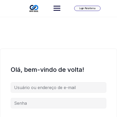
Skip
to
Login Plataforma
content
Olá, bem-vindo de volta!