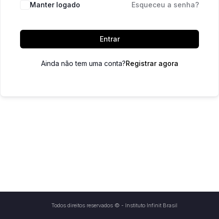
Manter logado
Esqueceu a senha?
Entrar
Ainda não tem uma conta?
Registrar agora
Todos direitos reservados © - Instituto Infinit Brasil