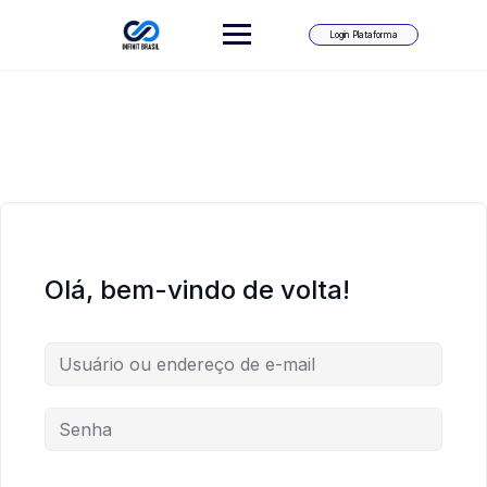
Skip
to
Login Plataforma
content
Olá, bem-vindo de volta!