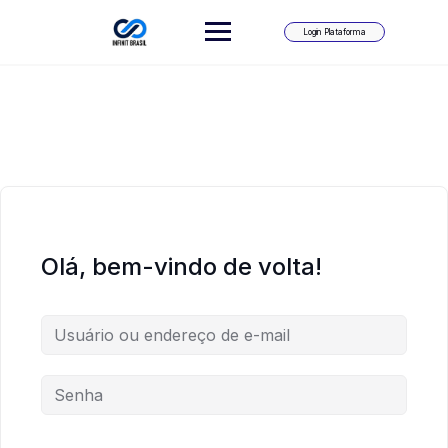
Skip
to
Login Plataforma
content
Olá, bem-vindo de volta!