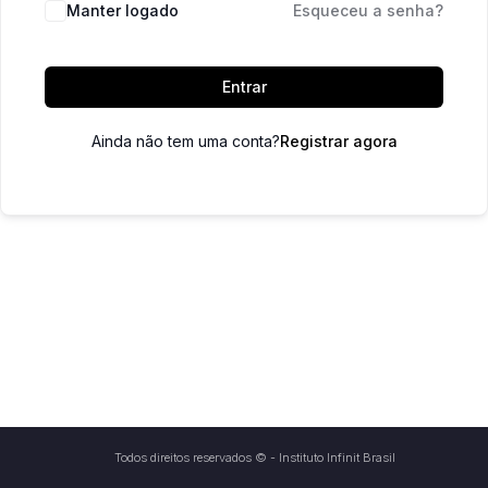
Manter logado
Esqueceu a senha?
Entrar
Ainda não tem uma conta?
Registrar agora
Todos direitos reservados © - Instituto Infinit Brasil