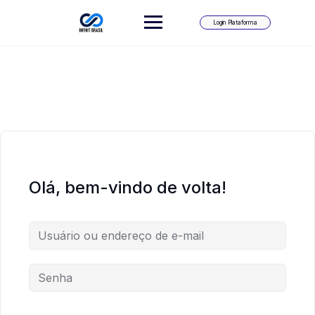
Skip
to
Login Plataforma
content
Olá, bem-vindo de volta!