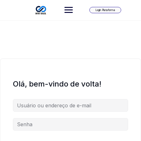
Skip
to
Login Plataforma
content
Olá, bem-vindo de volta!