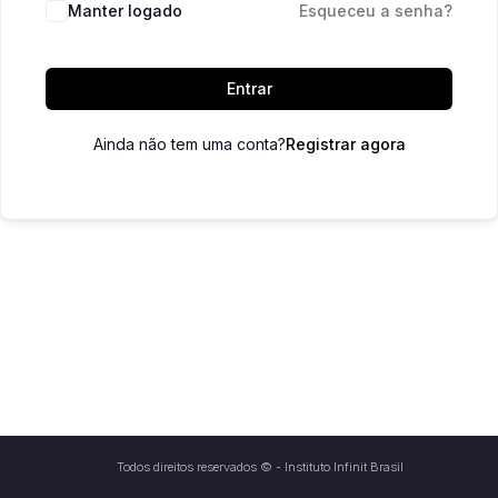
Manter logado
Esqueceu a senha?
Entrar
Ainda não tem uma conta?
Registrar agora
Todos direitos reservados © - Instituto Infinit Brasil