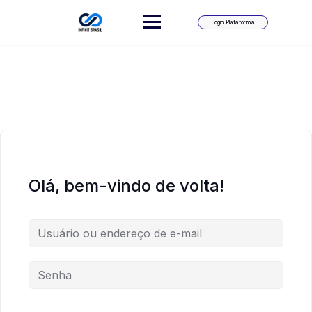
Skip
to
Login Plataforma
content
Olá, bem-vindo de volta!