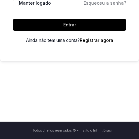
Manter logado
Esqueceu a senha?
Entrar
Ainda não tem uma conta?
Registrar agora
Todos direitos reservados © - Instituto Infinit Brasil