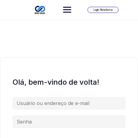
Skip
to
Login Plataforma
content
Olá, bem-vindo de volta!